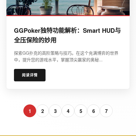
GGPoker独特功能解析：Smart HUD与
全压保险的妙用
探索GG扑克的高阶策略与技巧。在这个充满博弈的世界
中，提升您的游戏水平，掌握顶尖赢家的奥秘...
阅读详情
1
2
3
4
5
6
7