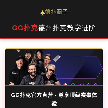
♠
德扑圈子
GG扑克
德州扑克教学进阶
GG扑克官方直营 - 尊享顶级赛事体
验