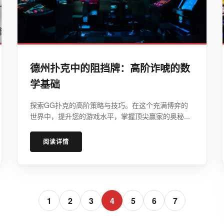
德州扑克中的阻挡牌：高阶诈唬的数
学基础
探索GG扑克的高阶策略与技巧。在这个充满博弈的
世界中，提升您的游戏水平，掌握顶尖赢家的奥秘...
阅读详情
1
2
3
4
5
6
7