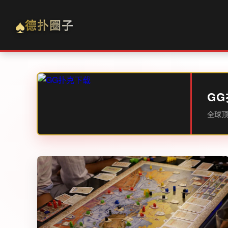
♠
德扑圈子
GG
全球