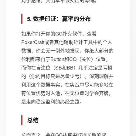
对手犯错，交出本不该交出的筹码。
5. 数据印证：赢率的分布
如果你打开你的GG扑克软件，查看
PokerCraft或者其他辅助统计工具中的个人
数据，你会无一例外地发现，你绝大部分的
盈利都来自于Button和CO（关位）位置。
而你在盲注位（SB和BB）几乎注定是亏损
的（你的目标只是尽量少亏）。深刻理解并
利用这个数据事实，在实战中尽可能多地在
有位置优势时入池，在无位置时学会弃牌，
是走向稳定盈利的必经之路。
总结
总而言之，要在GG扑克中取得长期的成