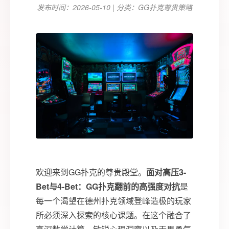
发布时间：2026-05-10 | 分类：GG扑克尊贵策略
欢迎来到GG扑克的尊贵殿堂。
面对高压3-
Bet与4-Bet：GG扑克翻前的高强度对抗
是
每一个渴望在德州扑克领域登峰造极的玩家
所必须深入探索的核心课题。在这个融合了