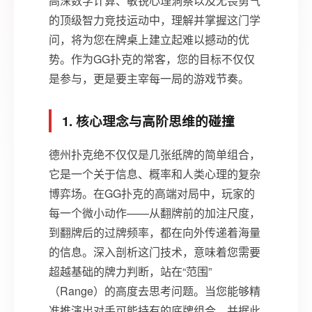
高深数学计算、敏锐心理洞察以及无畏勇气
的顶级智力竞技运动中，理解并掌握这门学
问，将为您在牌桌上建立起难以撼动的优
势。作为GG扑克的常客，您的目标不仅仅
是参与，更是要主宰每一局的游戏节奏。
1. 核心理念与高阶思维的碰撞
德州扑克绝不仅仅是几张纸牌的简单组合，
它是一个关于信息、概率和人类心理的复杂
博弈场。在GG扑克的高端对局中，玩家的
每一个微小动作——从翻牌前的加注尺度，
到翻牌后的过牌频率，都在向外传递着海量
的信息。深入剖析这门技术，意味着您需要
超越基础的牌力判断，站在“范围”
（Range）的高度去思考问题。当您能够精
准推演出对手可能持有的底牌组合，并据此