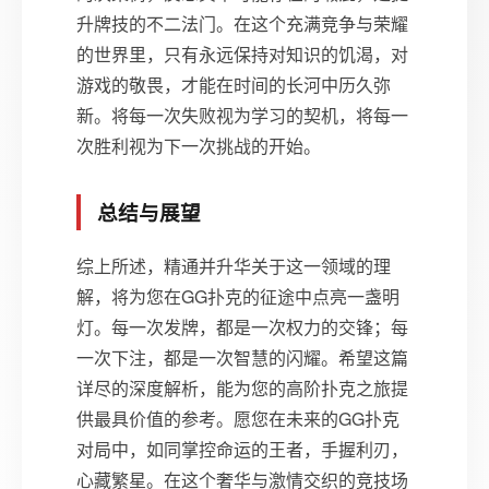
升牌技的不二法门。在这个充满竞争与荣耀
的世界里，只有永远保持对知识的饥渴，对
游戏的敬畏，才能在时间的长河中历久弥
新。将每一次失败视为学习的契机，将每一
次胜利视为下一次挑战的开始。
总结与展望
综上所述，精通并升华关于这一领域的理
解，将为您在GG扑克的征途中点亮一盏明
灯。每一次发牌，都是一次权力的交锋；每
一次下注，都是一次智慧的闪耀。希望这篇
详尽的深度解析，能为您的高阶扑克之旅提
供最具价值的参考。愿您在未来的GG扑克
对局中，如同掌控命运的王者，手握利刃，
心藏繁星。在这个奢华与激情交织的竞技场