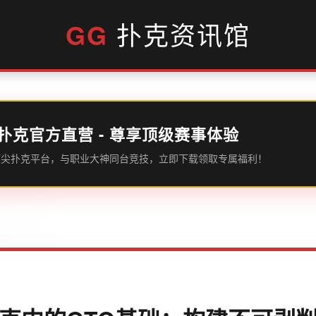
GG
扑克资讯馆
扑克官方直营 - 尊享顶级赛事体验
顶尖扑克平台，与职业大神同台竞技，立即下载领取专属福利！