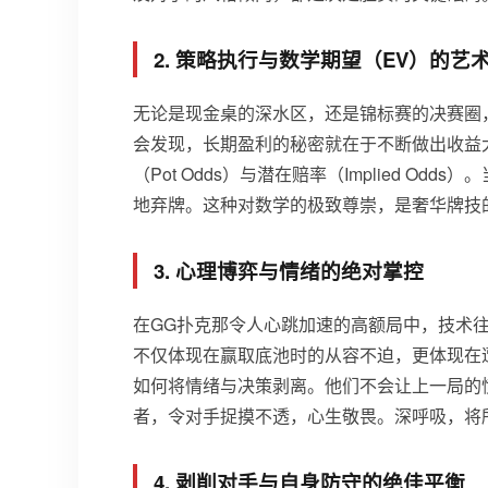
2. 策略执行与数学期望（EV）的艺
无论是现金桌的深水区，还是锦标赛的决赛圈，所
会发现，长期盈利的秘密就在于不断做出收益
（Pot Odds）与潜在赔率（Implied
地弃牌。这种对数学的极致尊崇，是奢华牌技
3. 心理博弈与情绪的绝对掌控
在GG扑克那令人心跳加速的高额局中，技术
不仅体现在赢取底池时的从容不迫，更体现在遭遇
如何将情绪与决策剥离。他们不会让上一局的愤
者，令对手捉摸不透，心生敬畏。深呼吸，将
4. 剥削对手与自身防守的绝佳平衡