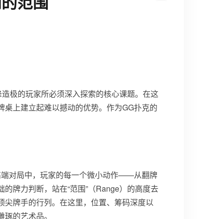
削的范围
峰造极的玩家所必须深入探索的核心课题。在这
牌桌上建立起难以撼动的优势。作为GG扑克的
高端对局中，玩家的每一个微小动作——从翻牌
牌力判断，站在“范围”（Range）的高度去
顶尖牌手的行列。在这里，位置、筹码深度以
雕琢的艺术品。