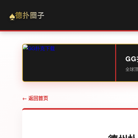
♠
德扑圈子
GG
全球
← 返回首页