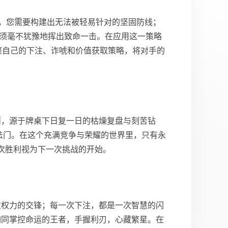
。一方面，您需要构建出无法被轻易针对的坚固防线；
必须毫不犹豫地挥出致命一击。在应用这一策略
调整自己的下注、诈唬和价值获取策略，将对手的
丽，源于牌桌下日复一日的枯燥复盘与刻苦钻
二法门。在这个充满竞争与荣耀的世界里，只有永
次胜利视为下一次挑战的开始。
次权力的交锋；每一次下注，都是一次智慧的闪
如同掌控命运的王者，手握利刃，心藏繁星。在