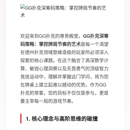
欢迎来到GG扑克的尊贵殿堂。
GG扑克深筹
码策略：掌控牌局节奏的艺术
是每一个渴望
在德州扑克领域登峰造极的玩家所必须深入
探索的核心课题。在这个融合了高深数学计
算、敏锐心理洞察以及无畏勇气的顶级智力
竞技运动中，理解并掌握这门学问，将为您
在牌桌上建立起难以撼动的优势。作为GG
扑克的常客，您的目标不仅仅是参与，更是
要主宰每一局的游戏节奏。
1. 核心理念与高阶思维的碰撞