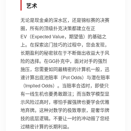
艺术
无论是现金桌的深水区，还是锦标赛的决赛
圈，所有的顶级扑克决策都建立在正
EV（Expected Value，期望值）的基础之
上。在探索这门技巧的过程中，您会发现，
长期盈利的秘密就在于不断做出收益大于风
险的选择。在GG扑克中，面对对手的强烈
施压，您需要如同最精密的计算机一般，迅
速计算出底池赔率（Pot Odds）与潜在赔率
（Implied Odds）。当赔率合适时，即使只
有一线生机也要勇敢跟注；而当数学模型显
示风险过高时，哪怕手握强牌也要学会优雅
地弃牌。这种对数学的极致尊崇，是奢华牌
技的底层逻辑。不要让一时的冲动毁了您经
过精密计算的长期利益。