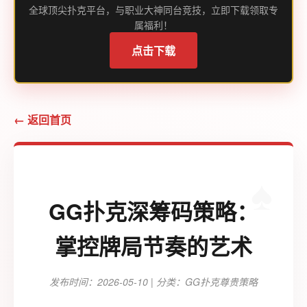
全球顶尖扑克平台，与职业大神同台竞技，立即下载领取专
属福利！
点击下载
← 返回首页
GG扑克深筹码策略：
掌控牌局节奏的艺术
发布时间：2026-05-10 | 分类：GG扑克尊贵策略